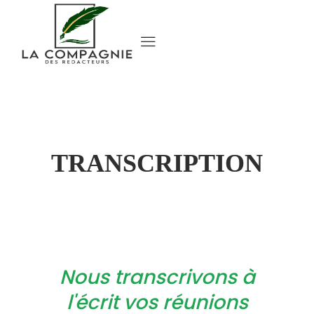
TRANSCRIPTION
ftp.co-redacteurs.fr/wp-
admin/post.php?
ost=2779&action=elementor
Nous transcrivons à
l'écrit vos réunions